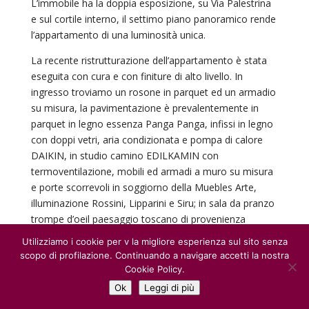
L’immobile ha la doppia esposizione, su Via Palestrina
e sul cortile interno, il settimo piano panoramico rende
l’appartamento di una luminosità unica.
La recente ristrutturazione dell’appartamento è stata
eseguita con cura e con finiture di alto livello. In
ingresso troviamo un rosone in parquet ed un armadio
su misura, la pavimentazione è prevalentemente in
parquet in legno essenza Panga Panga, infissi in legno
con doppi vetri, aria condizionata e pompa di calore
DAIKIN, in studio camino EDILKAMIN con
termoventilazione, mobili ed armadi a muro su misura
e porte scorrevoli in soggiorno della Muebles Arte,
illuminazione Rossini, Lipparini e Siru; in sala da pranzo
trompe d’oeil paesaggio toscano di provenienza
inglese, nei bagni piastrelle in travertino beige, nel
Utilizziamo i cookie per v la migliore esperienza sul sito senza
bagno padronale piano lavandini in marmo rosa e
scopo di profilazione. Continuando a navigare accetti la nostra
doccia in mosaico Sicis DEGRADE’ e vasca JACUZZI,
Cookie Policy.
nella camera da letto padronale troviamo un ponte in
Ok
Leggi di più
legno di noce che decora la parete, in cucina un