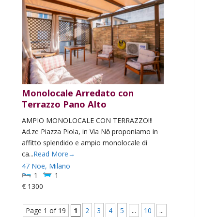
Monolocale Arredato con
Terrazzo Pano Alto
AMPIO MONOLOCALE CON TERRAZZO!!!
Ad.ze Piazza Piola, in Via Nӧe proponiamo in
affitto splendido e ampio monolocale di
ca...
Read More→
47 Noe,
Milano
1
1
€ 1300
Page 1 of 19
1
2
3
4
5
...
10
...